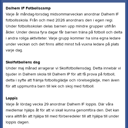
Dalhem IF Fotbollscamp
Varje år måndag-torsdag midsommarveckan anordnar Dalhem IF
fotbollsskola. Från och med 2026 anordnars den i egen regi.
Under fotbollsskolan delas barnen upp mindre grupper utifrån
ålder. Under dessa fyra dagar får barnen träna på fotboll och delta
i andra roliga aktiviteter. Varje grupp kommer ha sina egna ledare
under veckan och det finns alltid minst två vuxna ledare på plats
varje dag.
Skolfotbollens dag
Under maj månad arragerar vi Skolfotbollensdag. Detta innebär vi
bjuder in Dalhem skola till Dalhem IP för att få prova på fotboll,
detta i syfte att främja fotbollsglädje och rörelseglädje, men även
för att uppmuntra barn till lek och skoj med fotboll.
Loppis
Varje år lördag vecka 29 anordnar Dalhem IF loppis. Där våra
medlemar hjälps åt för att vi skall kunna genomföra den. Det kan
vara alltifrån att hjälpa till med förberedeler till att hjälpa till under
loppis dagen.