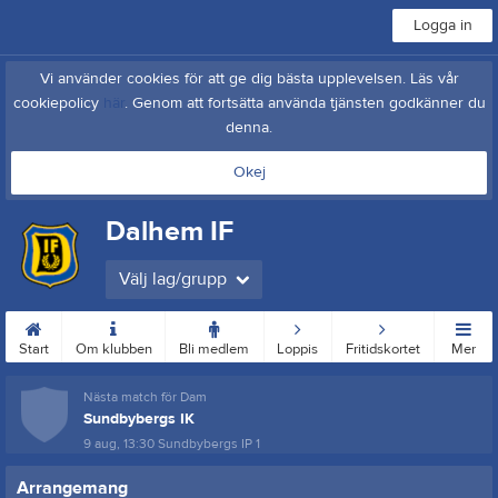
Logga in
Vi använder cookies för att ge dig bästa upplevelsen. Läs vår
cookiepolicy
här
. Genom att fortsätta använda tjänsten godkänner du
denna.
Okej
Dalhem IF
Välj lag/grupp
Start
Om klubben
Bli medlem
Loppis
Fritidskortet
Mer
Nästa match för Dam
Sundbybergs IK
9 aug, 13:30
Sundbybergs IP 1
Arrangemang