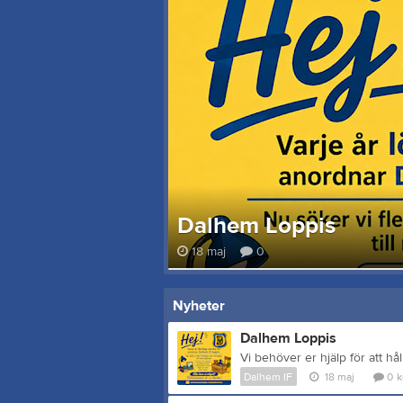
Dalhem Loppis
18 maj
0
Nyheter
Dalhem Loppis
Vi behöver er hjälp för att hå
Dalhem IF
18 maj
0
k