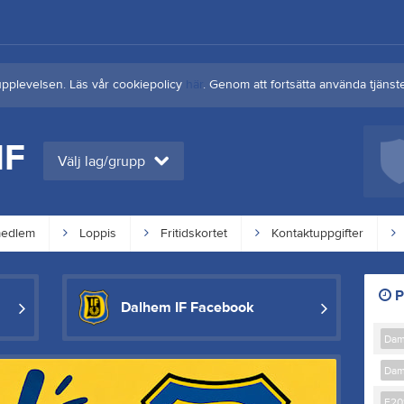
upplevelsen. Läs vår cookiepolicy
här
. Genom att fortsätta använda tjän
IF
Välj lag/grupp
medlem
Loppis
Fritidskortet
Kontaktuppgifter
P
Dalhem IF Facebook
Da
Da
F20