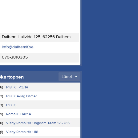
Dalhem Hallvide 125, 62256 Dalhem
info@dalhemif.se
070-3810305
ökartoppen
Länet
(6)
P18 IK F-13/14
(2)
P18 IK A-lag Damer
(3)
P18 IK
(9)
Roma IF Herr A
10)
Visby Roma HK Ungdom Team 12 - U15
(1)
Visby Roma HK U18