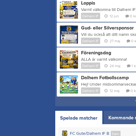
Loppis
Varmt välkomna till Dalhem IF
Dalhem IF
12 jun
0
k
Gud- eller Silversponsor
Dalhem IF
27 maj
0
Föreningsdag
ALLA är varmt välkomna!
Dalhem IF
24 maj
1
k
Dalhem Fotbollscamp
Dalhem IF
12 maj
0
k
Kommande 
Spelade matcher
FC Gute/Dalhem IF B
Dam