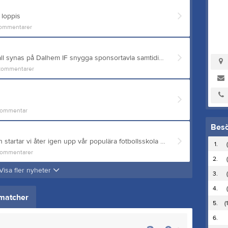
 loppis
ommentarer
Vill du också att ditt namn skall synas på Dalhem IF snygga sponsortavla samtidigt som du gör en god gärning? Då skall du bli Guld- eller Silversponsor!
kommentarer
ommentar
Bes
Hej! Under midsommarveckan startar vi åter igen upp vår populära fotbollsskola detta år under Dalhem IFs egna regi Dalhems fotbollscamp. Under fyra eftermiddagar - måndag 15/6 t o m torsdag 18/6 kl 13:30-17:00 - får ditt barn träna fotboll och delta i andra roliga aktiviteter. Vi delar upp barnen i mindre grupper efter ålder. Fotbollscamp riktar sig till barn födda 2020-2013 Anmälningsavgiften för icke-medlemmar 700kr. Medlemmar betalar 600kr. Alla barn kommer att få en egen vattenflaska och tröja första dagen som sedan ska tas med varje dag. Barnen behöver ta med sig fotbollsskor, benskydd och kläder efter väder. I slutet av veckan får man en varsin boll och ett diplom. Vi erbjuder möjligheten att vi hämtar barn på fritids och förskola i Dalhem efter överenskommelse. Överenskomelsen gör antingen via telefon eller mejl. Varje åldersgrupp kommer att han sina egna ledare under veckan och det kommer att finnas minst två vuxna ledare på plats varje dag. Under eftermiddagen bjuder vi på mellanmål (mackor, dryck och frukt - glöm inte att ange i anmälan om ditt barn har allergier). Vi hoppas att vi ses på Fotbollscamp 2026! Välkommen! ANMÄLAN STÄNGER SÖNDAG 24/5! Anmälan fotbollscamp
1.
ommentarer
2.
Visa fler nyheter
3.
4.
matcher
5.
(
6.