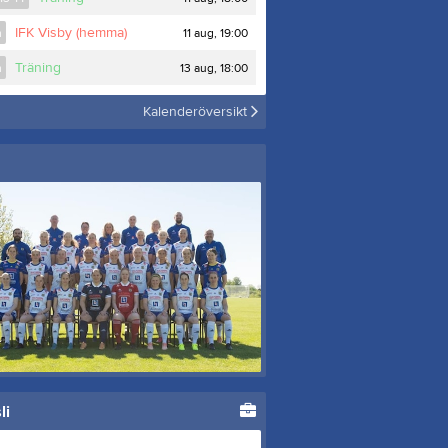
Föreningskläder
Gästbok
IFK Visby (hemma)
11 aug, 19:00
Stödmedlem
m
Kalender
Idrottsförsäkring
Boka boende
Träning
13 aug, 18:00
m
Kalenderöversikt
s
Truppen
0
Serier
li