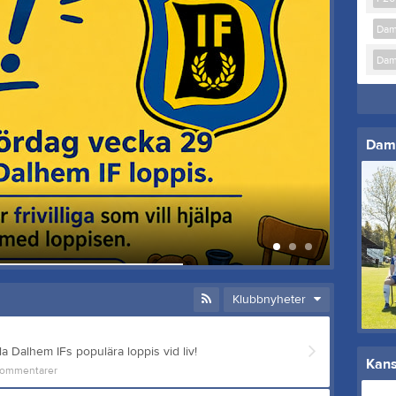
Da
Da
Dam
Loppi
12 jun
Klubbnyheter
lla Dalhem IFs populära loppis vid liv!
Kans
ommentarer