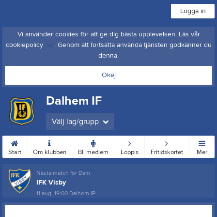
Logga in
Vi använder cookies för att ge dig bästa upplevelsen. Läs vår
cookiepolicy
här
. Genom att fortsätta använda tjänsten godkänner du
denna.
Okej
Dalhem IF
Välj lag/grupp
Start
Om klubben
Bli medlem
Loppis
Fritidskortet
Mer
Nästa match för Dam
IFK Visby
11 aug, 19:00
Dalhem IP