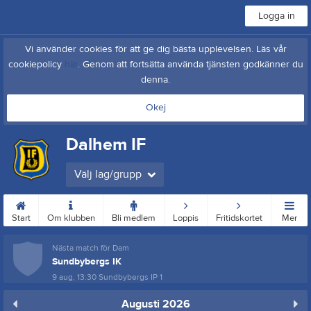
Logga in
Vi använder cookies för att ge dig bästa upplevelsen. Läs vår
cookiepolicy
här
. Genom att fortsätta använda tjänsten godkänner du
denna.
Okej
Dalhem IF
Välj lag/grupp
Start
Om klubben
Bli medlem
Loppis
Fritidskortet
Mer
Nästa match för Dam
Sundbybergs IK
9 aug, 13:30
Sundbybergs IP 1
Augusti 2026