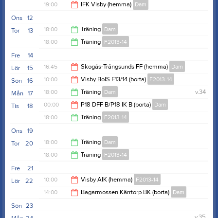
19:30
19:00
IFK Visby (hemma)
Dam
19:30
Ons
12
21:00
18:00
Träning
Dam
Tor
13
18:00
Träning
F2013-14
19:30
Fre
14
19:30
16:45
Skogås-Trångsunds FF (hemma)
Dam
Lör
15
10:00
Visby BoIS F13/14 (borta)
F2013-14
Sön
16
18:45
18:00
Träning
Dam
v.34
Mån
17
12:00
00:00
P18 DFF B/P18 IK B (borta)
Dam
Tis
18
19:30
18:00
Träning
F2013-14
02:00
Ons
19
19:30
18:00
Träning
Dam
Tor
20
18:00
Träning
F2013-14
19:00
Fre
21
19:30
10:00
Visby AIK (hemma)
F2013-14
Lör
22
14:00
Bagarmossen Kärrtorp BK (borta)
Dam
12:00
Sön
23
16:00
v.35