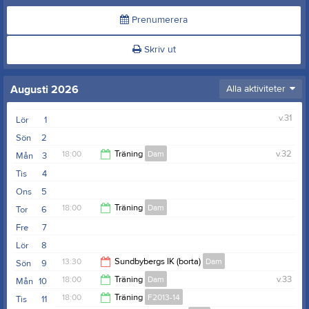
Prenumerera
Skriv ut
Augusti 2026
Alla aktiviteter
v.31
Lör
1
Sön
2
18:00
Träning
Dam
v.32
Mån
3
Tis
4
19:30
Ons
5
18:00
Träning
Dam
Tor
6
Fre
7
19:30
Lör
8
13:30
Sundbybergs IK (borta)
Dam
Sön
9
18:00
Träning
Dam
v.33
Mån
10
15:30
18:00
Träning
F2013-14
Tis
11